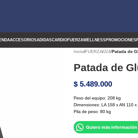
ENDA
ACCESORIOS
ADIDAS
CARDIO
FUERZA
WELLNESS
PROMOCIONES
Inicio
/
FUERZA
/
J24
/
Patada de G
Patada de Gl
$
5.489.000
Peso del equipo: 208 kg
Dimensiones: LA 158 x AN 110 x
Pila de peso: 80 kg
Quiero más información 