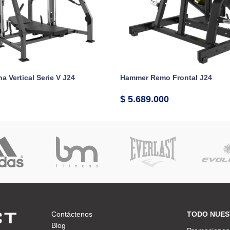
a Vertical Serie V J24
Hammer Remo Frontal J24
$
5.689.000
Contáctenos
TODO NUES
Blog