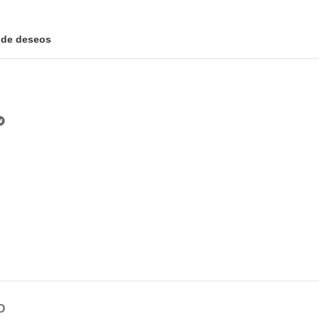
a de deseos
O