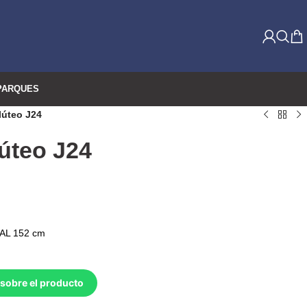
PARQUES
lúteo J24
úteo J24
 AL 152 cm
sobre el producto