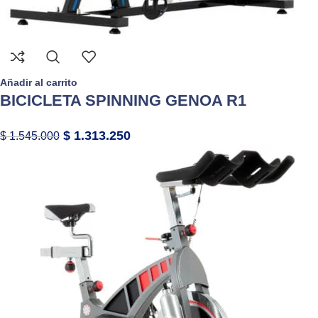
Añadir al carrito
BICICLETA SPINNING GENOA R1
$
1.313.250
$
1.545.000