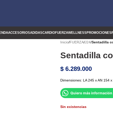
ENDA
ACCESORIOS
ADIDAS
CARDIO
FUERZA
WELLNESS
PROMOCIONES
Inicio
/
FUERZA
/
J24
/
Sentadilla c
Sentadilla c
$
6.289.000
Dimensiones: LA 245 x AN 154 x
Quiero más información 
Sin existencias