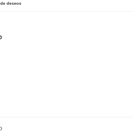
a de deseos
O