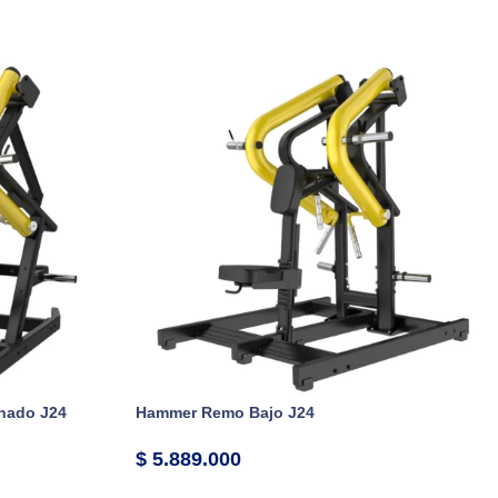
nado J24
Hammer Remo Bajo J24
$
5.889.000