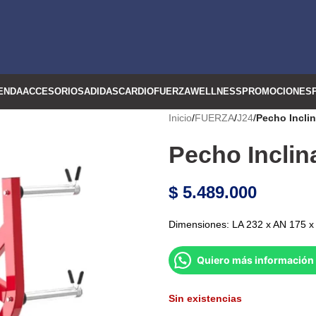
ENDA
ACCESORIOS
ADIDAS
CARDIO
FUERZA
WELLNESS
PROMOCIONES
Inicio
/
FUERZA
/
J24
/
Pecho Inclin
Pecho Inclin
$
5.489.000
Dimensiones: LA 232 x AN 175 x
Quiero más información 
Sin existencias