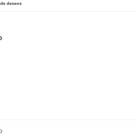
a de deseos
O