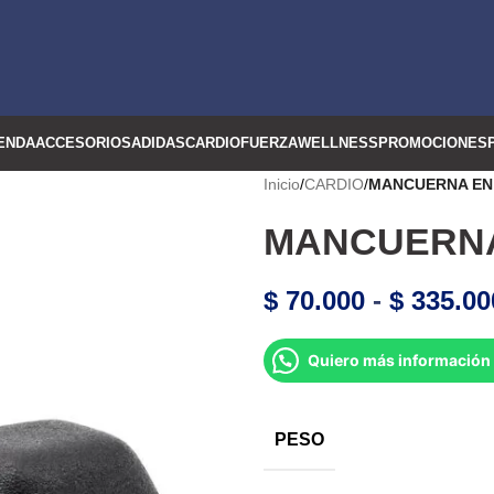
ENDA
ACCESORIOS
ADIDAS
CARDIO
FUERZA
WELLNESS
PROMOCIONES
Inicio
/
CARDIO
/
MANCUERNA EN
MANCUERNA
$
70.000
-
$
335.00
Quiero más información 
PESO