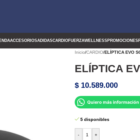
ENDA
ACCESORIOS
ADIDAS
CARDIO
FUERZA
WELLNESS
PROMOCIONES
Inicio
/
CARDIO
/
ELÍPTICA EVO 
ELÍPTICA E
$
10.589.000
Quiero más información 
5 disponibles
-
+