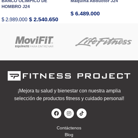
BANCO OLÍMPICO DE
Máquina Abductor J24
HOMBRO J24
$
6.489.000
$
2.540.650
$
2.989.000
¡Mejora tu salud y bienestar con nuestra amplia
selección de productos fitness y cuidado personal!
Contáctenos
Blog