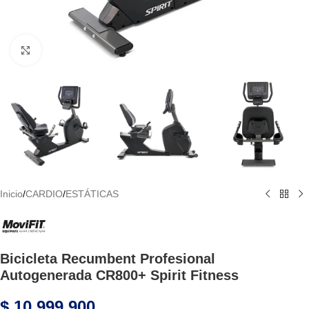
Haga Click para agrandar
Inicio
/
CARDIO
/
ESTÁTICAS
Bicicleta Recumbent Profesional
Autogenerada CR800+ Spirit Fitness
$
10.999.900