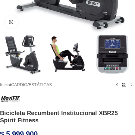
Haga Click para agrandar
Inicio
/
CARDIO
/
ESTÁTICAS
Bicicleta Recumbent Institucional XBR25
Spirit Fitness
$
5.999.900