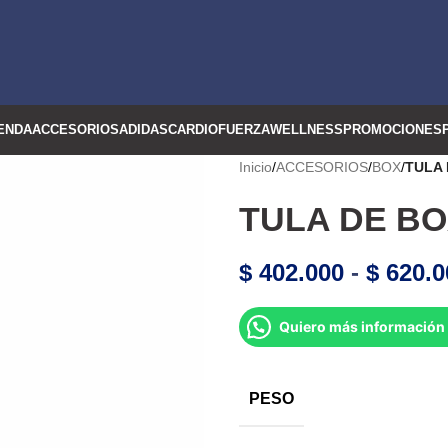
ENDA
ACCESORIOS
ADIDAS
CARDIO
FUERZA
WELLNESS
PROMOCIONES
Inicio
/
ACCESORIOS
/
BOX
/
TULA
TULA DE B
$
402.000
-
$
620.0
Quiero más información 
PESO