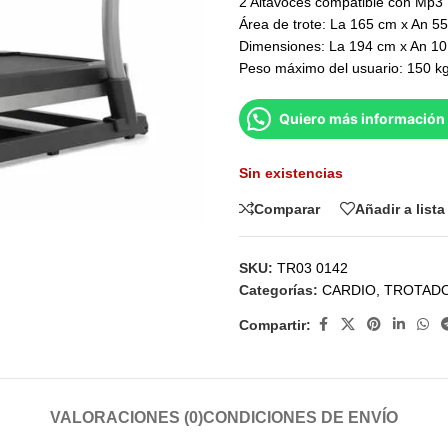
2 Altavoces compatible con Mp3
Área de trote: La 165 cm x An 5
Dimensiones: La 194 cm x An 10
Peso máximo del usuario: 150 k
Quiero más información 
Sin existencias
Comparar
Añadir a list
SKU:
TR03 0142
Categorías:
CARDIO
,
TROTAD
Compartir:
VALORACIONES (0)
CONDICIONES DE ENVÍO