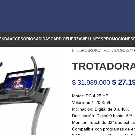
ENDA
ACCESORIOS
ADIDAS
CARDIO
FUERZA
WELLNESS
PROMOCIONES
Inicio
/
CARDIO
/
TROTADORAS
/
T
TROTADORA 
$
27.19
$
31.989.000
Motor: DC 4.25 HP
Velocidad 1-20 Km/h
Inclinación: Digital de 0 a 40%
Declinación: Digital 0 hasta -6%
Monitor: Touch de 32” que exhibe 
Compatible con programas de en