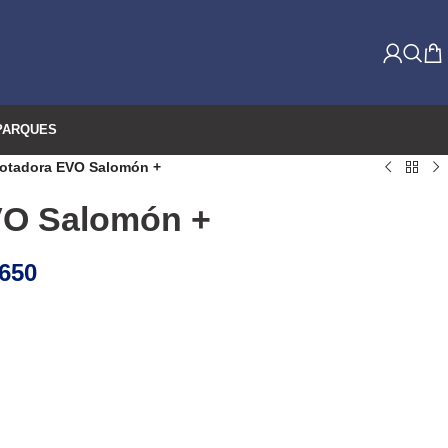
PARQUES
rotadora EVO Salomón +
VO Salomón +
650