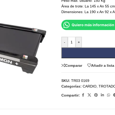
Peso max. usuario: 150 Kg
Área de trote: La 145 x An 55 cm
Dimensiones: La 190 x An 92 x A
Quiero más información 
-
+
Comparar
Añadir a list
SKU:
TR03 0169
Categorías:
CARDIO
,
TROTAD
Compartir: