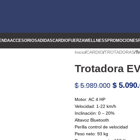
ENDA
ACCESORIOS
ADIDAS
CARDIO
FUERZA
WELLNESS
PROMOCIONES
Inicio
/
CARDIO
/
TROTADORAS
/
T
Trotadora E
$
5.090.
$
5.989.000
Motor: AC 4 HP
Velocidad: 1-22 km/h
Inclinación: 0 – 20%
Altavoz Bluetooth
Perilla control de velocidad
Peso neto: 93 kg