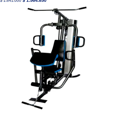
$
1.564.850
$
1.841.000