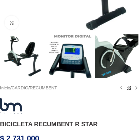
Haga Click para agrandar
Inicio
/
CARDIO
/
RECUMBENT
BICICLETA RECUMBENT R STAR
$
2.731.000