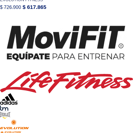
$
617.865
$
726.900