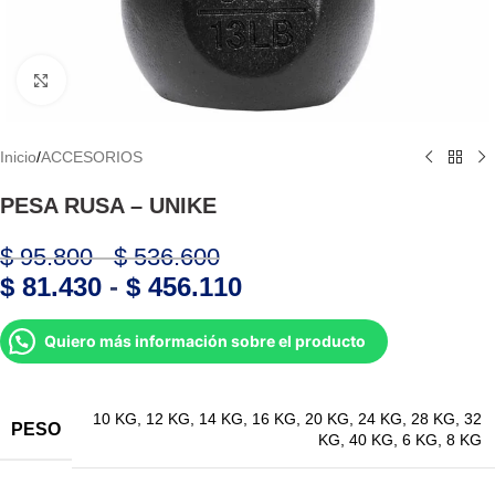
Haga Click para agrandar
Inicio
/
ACCESORIOS
PESA RUSA – UNIKE
$
95.800
-
$
536.600
$
81.430
-
$
456.110
Quiero más información sobre el producto
10 KG
,
12 KG
,
14 KG
,
16 KG
,
20 KG
,
24 KG
,
28 KG
,
32
PESO
KG
,
40 KG
,
6 KG
,
8 KG