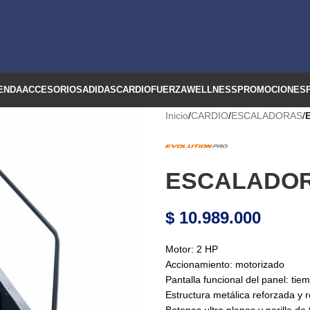
ENDA
ACCESORIOS
ADIDAS
CARDIO
FUERZA
WELLNESS
PROMOCIONES
Inicio
/
CARDIO
/
ESCALADORAS
/
ESCALADOR
$
10.989.000
Motor: 2 HP
Accionamiento: motorizado
Pantalla funcional del panel: tie
Estructura metálica reforzada y r