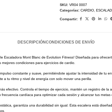
SKU:
VR04 0007
Categorías:
CARDIO
,
ESCALA
Compartir:
DESCRIPCIÓN
CONDICIONES DE ENVÍO
eíble Escaladora Mont Blanc de Evolution Fitness! Diseñada para ofrecer
s mejores condiciones para ejercicios de cardio.
mpulso constante y suave, permitiéndote ajustar la intensidad de tu e
 a tu ritmo y nivel de energía con solo mover una perilla.
ás efectivo. Controla el tiempo de ejercicio, mantén un registro de la
frecuencia cardíaca para optimizar cada sesión y alcanzar tus metas 
stática, garantiza una durabilidad sin igual. Esta escalera está diseñad
sos.