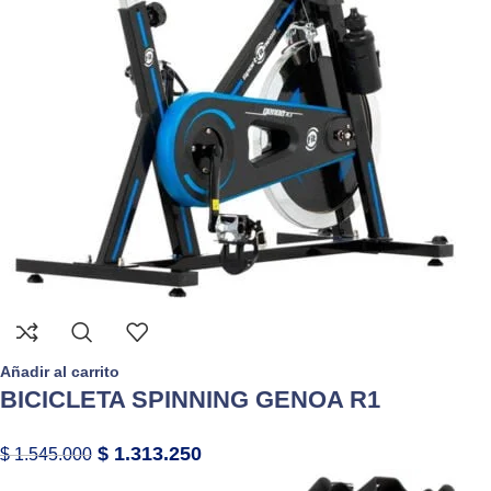
Añadir al carrito
BICICLETA SPINNING GENOA R1
$
1.313.250
$
1.545.000