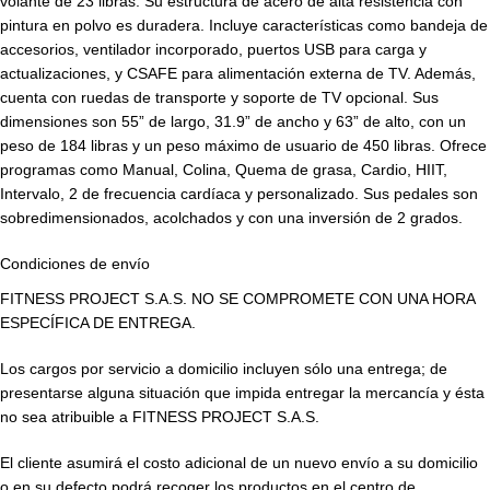
volante de 23 libras. Su estructura de acero de alta resistencia con
pintura en polvo es duradera. Incluye características como bandeja de
accesorios, ventilador incorporado, puertos USB para carga y
actualizaciones, y CSAFE para alimentación externa de TV. Además,
cuenta con ruedas de transporte y soporte de TV opcional. Sus
dimensiones son 55” de largo, 31.9” de ancho y 63” de alto, con un
peso de 184 libras y un peso máximo de usuario de 450 libras. Ofrece
programas como Manual, Colina, Quema de grasa, Cardio, HIIT,
Intervalo, 2 de frecuencia cardíaca y personalizado. Sus pedales son
sobredimensionados, acolchados y con una inversión de 2 grados.
Condiciones de envío
FITNESS PROJECT S.A.S. NO SE COMPROMETE CON UNA HORA
ESPECÍFICA DE ENTREGA.
Los cargos por servicio a domicilio incluyen sólo una entrega; de
presentarse alguna situación que impida entregar la mercancía y ésta
no sea atribuible a FITNESS PROJECT S.A.S.
El cliente asumirá el costo adicional de un nuevo envío a su domicilio
o en su defecto podrá recoger los productos en el centro de