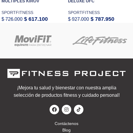
MÚLTIPLES KÍROV
DELUXE UFC
SPORTFITNESS
SPORTFITNESS
$
617.100
$
787.950
$
726.000
$
927.000
¡Mejora tu salud y bienestar con nuestra amplia
selección de productos fitness y cuidado personal!
Contáctenos
Blog