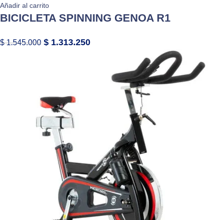
Añadir al carrito
BICICLETA SPINNING GENOA R1
$
1.313.250
$
1.545.000