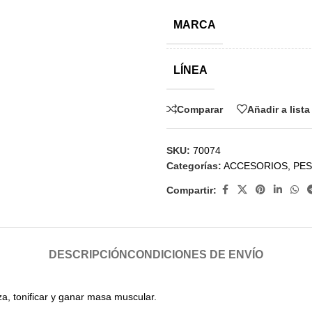
MARCA
LÍNEA
Comparar
Añadir a list
SKU:
70074
Categorías:
ACCESORIOS
,
PE
Compartir:
DESCRIPCIÓN
CONDICIONES DE ENVÍO
za, tonificar y ganar masa muscular.