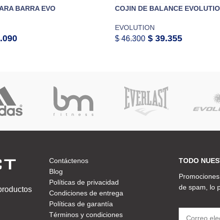
ARA BARRA EVO
COJIN DE BALANCE EVOLUTI
EVOLUTION
.090
$
39.355
$
46.300
Contáctenos
TODO NUES
Blog
Promociones,
Políticas de privacidad
de spam, lo
 productos
Condiciones de entrega
Políticas de garantía
Términos y condiciones