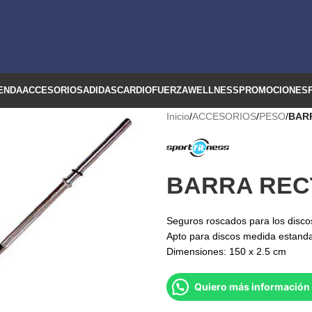
ENDA
ACCESORIOS
ADIDAS
CARDIO
FUERZA
WELLNESS
PROMOCIONES
Inicio
/
ACCESORIOS
/
PESO
/
BAR
BARRA REC
Seguros roscados para los disco
Apto para discos medida estand
Dimensiones: 150 x 2.5 cm
Quiero más información 