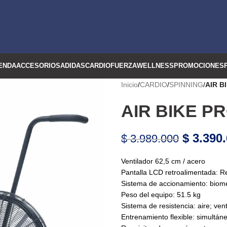
ENDA
ACCESORIOS
ADIDAS
CARDIO
FUERZA
WELLNESS
PROMOCIONES
Inicio
/
CARDIO
/
SPINNING
/
AIR B
AIR BIKE P
$
3.390.
$
3.989.000
Ventilador 62,5 cm / acero
Pantalla LCD retroalimentada: Reg
Sistema de accionamiento: biom
Peso del equipo: 51.5 kg
Sistema de resistencia: aire; vent
Entrenamiento flexible: simultáne