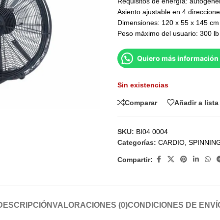
Requisitos de energía: autogene
Asiento ajustable en 4 direccion
Dimensiones: 120 x 55 x 145 cm
Peso máximo del usuario: 300 lb
Quiero más información 
Sin existencias
Comparar
Añadir a list
SKU:
BI04 0004
Categorías:
CARDIO
,
SPINNIN
Compartir:
DESCRIPCIÓN
VALORACIONES (0)
CONDICIONES DE ENVÍ