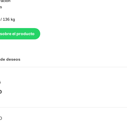
ración
es
 / 136 kg
sobre el producto
a de deseos
G
O