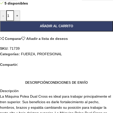
5 disponibles
-
+
AÑADIR AL CARRITO
Comparar
Añadir a lista de deseos
SKU:
71739
Categorías:
FUERZA
,
PROFESIONAL
Compartir:
DESCRIPCIÓN
CONDICIONES DE ENVÍO
Descripción
La Máquina Polea Dual Cross es ideal para trabajar principalmente el
tren superior. Sus beneficios es darle fortalecimiento al pecho,
hombros, brazos y espalda cambiando su posición para trabajar la
parte alta y baja del tren superior. La Máquina Polea Dual Cross se