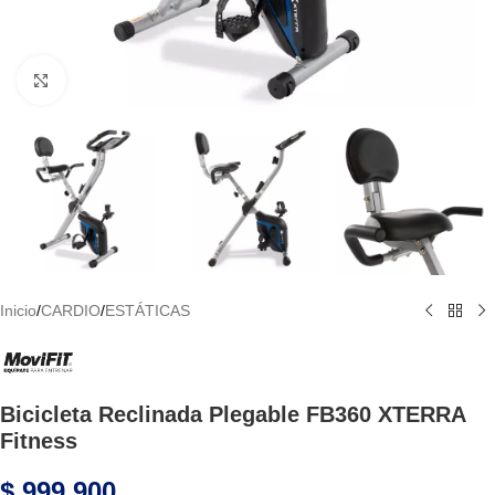
Haga Click para agrandar
Inicio
/
CARDIO
/
ESTÁTICAS
Bicicleta Reclinada Plegable FB360 XTERRA
Fitness
$
999.900