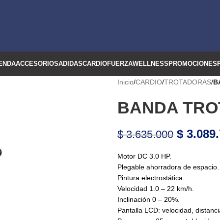
ENDA
ACCESORIOS
ADIDAS
CARDIO
FUERZA
WELLNESS
PROMOCIONES
Inicio
/
CARDIO
/
TROTADORAS
/
B
BANDA TRO
$
3.089.
$
3.635.000
Motor DC 3.0 HP.
Plegable ahorradora de espacio.
Pintura electrostática.
Velocidad 1.0 – 22 km/h.
Inclinación 0 – 20%.
Pantalla LCD: velocidad, distancia