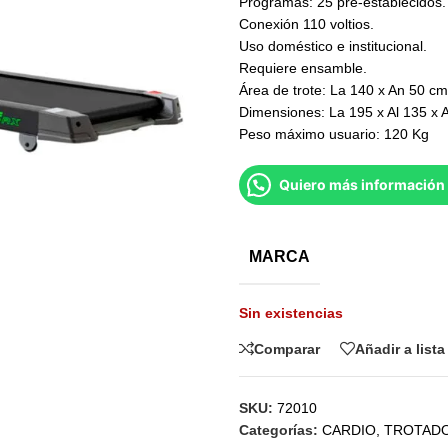
Programas: 25 pre-establecidos.
Conexión 110 voltios.
Uso doméstico e institucional.
Requiere ensamble.
Área de trote: La 140 x An 50 cm
Dimensiones: La 195 x Al 135 x 
Peso máximo usuario: 120 Kg
Quiero más información 
MARCA
Sin existencias
Comparar
Añadir a list
SKU:
72010
Categorías:
CARDIO
,
TROTAD