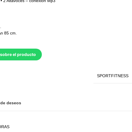
 • 2 Altavoces – conexión Mp3
.
An 85 cm.
sobre el producto
SPORTFITNESS
a de deseos
ORAS