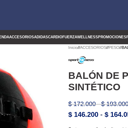
ENDA
ACCESORIOS
ADIDAS
CARDIO
FUERZA
WELLNESS
PROMOCIONES
Inicio
/
ACCESORIOS
/
PESO
/
BA
BALÓN DE 
SINTÉTICO
$
172.000
-
$
193.00
$
146.200
-
$
164.0