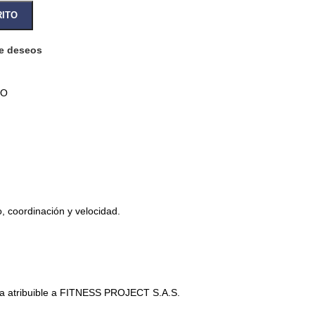
RITO
de deseos
SO
, coordinación y velocidad.
 sea atribuible a FITNESS PROJECT S.A.S.