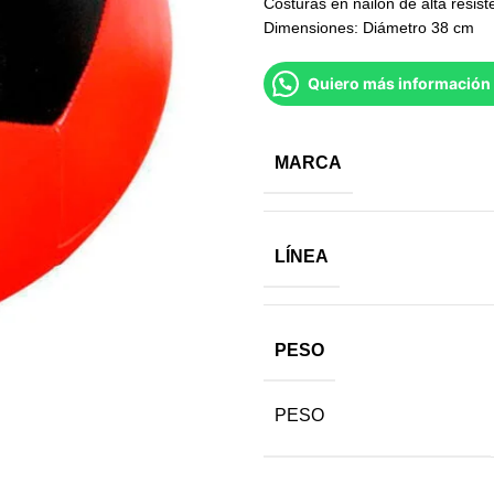
Costuras en nailon de alta resist
Dimensiones: Diámetro 38 cm
Quiero más información 
MARCA
LÍNEA
PESO
PESO