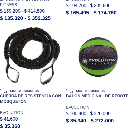
FITNESS
$
194.700
-
$
205.600
$
159.200
-
$
414.500
$
165.495
-
$
174.760
$
135.320
-
$
352.325
Seleccionar opciones
Seleccionar opciones
CUERDA DE RESISTENCIA CON
BALÓN MEDICINAL DE REBOTE
MOSQUETÓN
EVOLUTION
EVOLUTION
$
100.400
-
$
320.000
$
41.600
$
85.340
-
$
272.000
$
35.360