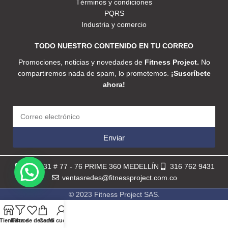
Términos y condiciones
PQRS
Industria y comercio
TODO NUESTRO CONTENIDO EN TU CORREO
Promociones, noticias y novedades de
Fitness Project.
No
compartiremos nada de spam, lo prometemos.
¡Suscríbete
ahora!
Enviar
Calle 31 # 77 - 76 PRIME 360 MEDELLÍN
316 762 9431
ventasredes@fitnessproject.com.co
© 2023 Fitness Project SAS.
Tienda
Lista de deseos
Filtros
Carro
Mi cuenta